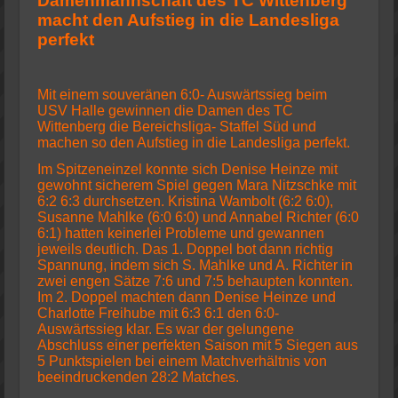
Damenmannschaft des TC Wittenberg
macht den Aufstieg in die Landesliga
perfekt
Mit einem souveränen 6:0- Auswärtssieg beim
USV Halle gewinnen die Damen des TC
Wittenberg die Bereichsliga- Staffel Süd und
machen so den Aufstieg in die Landesliga perfekt.
Im Spitzeneinzel konnte sich Denise Heinze mit
gewohnt sicherem Spiel gegen Mara Nitzschke mit
6:2 6:3 durchsetzen. Kristina Wambolt (6:2 6:0),
Susanne Mahlke (6:0 6:0) und Annabel Richter (6:0
6:1) hatten keinerlei Probleme und gewannen
jeweils deutlich. Das 1. Doppel bot dann richtig
Spannung, indem sich S. Mahlke und A. Richter in
zwei engen Sätze 7:6 und 7:5 behaupten konnten.
Im 2. Doppel machten dann Denise Heinze und
Charlotte Freihube mit 6:3 6:1 den 6:0-
Auswärtssieg klar. Es war der gelungene
Abschluss einer perfekten Saison mit 5 Siegen aus
5 Punktspielen bei einem Matchverhältnis von
beeindruckenden 28:2 Matches.