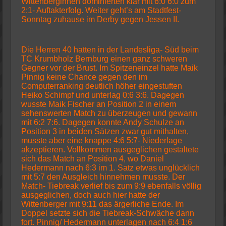
Wittenberginnen dominierten klar mit 6:0 6:0 zum
2:1- Auftakterfolg. Weiter geht’s am Stadtfest-
Sonntag zuhause im Derby gegen Jessen II.
Die Herren 40 hatten in der Landesliga- Süd beim
TC Krumbholz Bernburg einen ganz schweren
Gegner vor der Brust. Im Spitzeneinzel hatte Maik
Pinnig keine Chance gegen den im
Computerranking deutlich höher eingestuften
Heiko Schimpf und unterlag 0:6 3:6. Dagegen
wusste Maik Fischer an Position 2 in einem
sehenswerten Match zu überzeugen und gewann
mit 6:2 7:6. Dagegen konnte Andy Schulze an
Position 3 in beiden Sätzen zwar gut mithalten,
musste aber eine knappe 4:6 5:7- Niederlage
akzeptieren. Vollkommen ausgeglichen gestaltete
sich das Match an Position 4, wo Daniel
Hedermann nach 6:3 im 1. Satz etwas unglücklich
mit 5:7 den Ausgleich hinnehmen musste. Der
Match- Tiebreak verlief bis zum 9:9 ebenfalls völlig
ausgeglichen, doch auch hier hatte der
Wittenberger mit 9:11 das ärgerliche Ende. Im
Doppel setzte sich die Tiebreak-Schwäche dann
fort. Pinnig/ Hedermann unterlagen nach 6:4 1:6