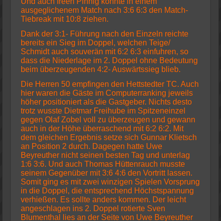
Und auch Ireen Pinnig konnte in einem
ausgeglichenem Match nach 3:6 6:3 den Match-
Tiebreak mit 10:8 ziehen.
Dank der 3:1- Führung nach den Einzeln reichte
bereits ein Sieg im Doppel, welchen Teige/
Schmidt auch souverän mit 6:2 6:3 einfuhren, so
dass die Niederlage im 2. Doppel ohne Bedeutung
beim überzeugenden 4:2- Auswärtssieg blieb.
Die Herren 50 empfingen den Hettstedter TC. Auch
hier waren die Gäste im Computerranking jeweils
höher positioniert als die Gastgeber. Nichts desto
trotz wusste Dietmar Freihube im Spitzeneinzel
gegen Olaf Zobel voll zu überzeugen und gewann
auch in der Höhe überraschend mit 6:2 6:2. Mit
dem gleichen Ergebnis setze sich Gunnar Klietsch
an Position 2 durch. Dagegen hatte Uwe
Beyreuther nicht seinen besten Tag und unterlag
1:6 3:6. Und auch Thomas Hüttenrauch musste
seinem Gegenüber mit 3:6 4:6 den Vortritt lassen.
Somit ging es mit zwei winzigen Spielen Vorsprung
in die Doppel, die entsprechend Höchstspannung
verhießen. Es sollte anders kommen. Der leicht
angeschlagen ins 2. Doppel rotierte Sven
Blumenthal lies an der Seite von Uwe Beyreuther