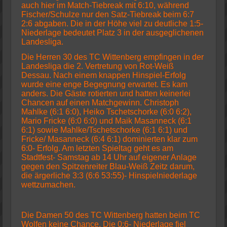
auch hier im Match-Tiebreak mit 6:10, während
Fischer/Schulze nur den Satz-Tiebreak beim 6:7
2:6 abgaben. Die in der Höhe viel zu deutliche 1:5-
Niederlage bedeutet Platz 3 in der ausgeglichenen
Landesliga.
Die Herren 30 des TC Wittenberg empfingen in der
Landesliga die 2. Vertretung von Rot-Weiß
Dessau. Nach einem knappen Hinspiel-Erfolg
wurde eine enge Begegnung erwartet. Es kam
anders. Die Gäste rotierten und hatten keinerlei
Chancen auf einen Matchgewinn. Christoph
Mahlke (6:1 6:0), Heiko Tschetschorke (6:0 6:2),
Mario Fricke (6:0 6:0) und Maik Masanneck (6:1
6:1) sowie Mahlke/Tschetschorke (6:1 6:1) und
Fricke/ Masanneck (6:4 6:1) dominierten klar zum
6:0- Erfolg. Am letzten Spieltag geht es am
Stadtfest- Samstag ab 14 Uhr auf eigener Anlage
gegen den Spitzenreiter Blau-Weiß Zeitz darum,
die ärgerliche 3:3 (6:6 53:55)- Hinspielniederlage
wettzumachen.
Die Damen 50 des TC Wittenberg hatten beim TC
Wolfen keine Chance. Die 0:6- Niederlage fiel