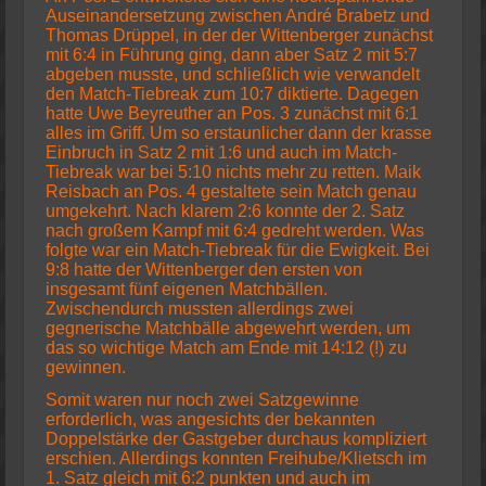
Auseinandersetzung zwischen André Brabetz und
Thomas Drüppel, in der der Wittenberger zunächst
mit 6:4 in Führung ging, dann aber Satz 2 mit 5:7
abgeben musste, und schließlich wie verwandelt
den Match-Tiebreak zum 10:7 diktierte. Dagegen
hatte Uwe Beyreuther an Pos. 3 zunächst mit 6:1
alles im Griff. Um so erstaunlicher dann der krasse
Einbruch in Satz 2 mit 1:6 und auch im Match-
Tiebreak war bei 5:10 nichts mehr zu retten. Maik
Reisbach an Pos. 4 gestaltete sein Match genau
umgekehrt. Nach klarem 2:6 konnte der 2. Satz
nach großem Kampf mit 6:4 gedreht werden. Was
folgte war ein Match-Tiebreak für die Ewigkeit. Bei
9:8 hatte der Wittenberger den ersten von
insgesamt fünf eigenen Matchbällen.
Zwischendurch mussten allerdings zwei
gegnerische Matchbälle abgewehrt werden, um
das so wichtige Match am Ende mit 14:12 (!) zu
gewinnen.
Somit waren nur noch zwei Satzgewinne
erforderlich, was angesichts der bekannten
Doppelstärke der Gastgeber durchaus kompliziert
erschien. Allerdings konnten Freihube/Klietsch im
1. Satz gleich mit 6:2 punkten und auch im