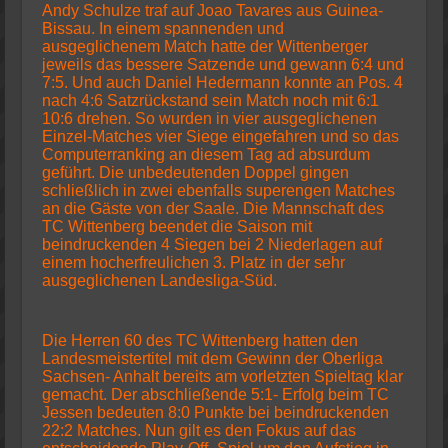
Andy Schulze traf auf Joao Tavares aus Guinea-
Bissau. In einem spannenden und
ausgeglichenem Match hatte der Wittenberger
jeweils das bessere Satzende und gewann 6:4 und
7:5. Und auch Daniel Hedermann konnte an Pos. 4
nach 4:6 Satzrückstand sein Match noch mit 6:1
10:6 drehen. So wurden in vier ausgeglichenen
Einzel-Matches vier Siege eingefahren und so das
Computerranking an diesem Tag ad absurdum
geführt. Die unbedeutenden Doppel gingen
schließlich in zwei ebenfalls superengen Matches
an die Gäste von der Saale. Die Mannschaft des
TC Wittenberg beendet die Saison mit
beindruckenden 4 Siegen bei 2 Niederlagen auf
einem hocherfreulichen 3. Platz in der sehr
ausgeglichenen Landesliga-Süd.
Die Herren 60 des TC Wittenberg hatten den
Landesmeistertitel mit dem Gewinn der Oberliga
Sachsen- Anhalt bereits am vorletzten Spieltag klar
gemacht. Der abschließende 5:1- Erfolg beim TC
Jessen bedeuten 8:0 Punkte bei beindruckenden
22:2 Matches. Nun gilt es den Fokus auf das