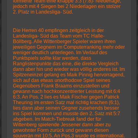
formierte Team eine knappe 3:3 (7:8)- Niederlage,
jedoch mit 4 Siegen bei 2 Niederlagen ein stolzer
2. Platz in Landesliga- Süd.
Die Herren 40 empfingen zeitgleich in der
Landesliga- Süd das Team vom TC Halle-
Böllberg. Alle Wittenberger Spieler waren ihren
jeweiligen Gegnern im Computerranking mehr oder
weniger deutlich unterlegen. Im Verlauf des
Punktspiels sollte klar werden, dass
Ranglistenpunkte das eine, die direkte Vergleich
dann aber hin und wieder was völlig anderes ist. Im
Spitzeneinzel gelang es Maik Pinnig hervorragend,
sich auf das etwas unorthodoxe Spiel seines
Gegenübers Frank Braams einzustellen und
gewann nach hochkonzentrierter Leistung mit 6:4
6:3. An Pos. 2 lies es Maik Fischer gegen Patrick
Theuring im ersten Satz mal richtig krachen (6:1),
lies dann aber seinen Gegner zusehends besser
ins Spiel kommen und musste den 2. Satz mit 5:7
abgeben. Im Match-Tiebreak fand der für
Wittenberg spielende Jessener dann aber zu
gewohnter Form zurück und gewann diesen
souverän mit 10:5. An Pos.3 wurde es international.