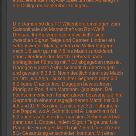
entscheidende Play-Off- Spiel um den Aufstieg in
die Ostliga im September zu legen.
Die Damen 50 des TC Wittenberg empfingen zum
Saisonfinale die Mannschaft von Rot-Weiß
Dessau. Im Spitzeneinzel entwickelte sich
zwischen Sigrun Teige und Carmen Lindner ein
sehenswertes Match, indem die Wittenbergerin
nach 1:6 sehr gut mit 7:6 ins Match zurückfand,
dann allerdings den Match-Tiebreak nach
anfänglicher Führung mit 7:10 abgegeben musste.
Dagegen wusste Astrid Schmidt zu überzeugen
und gewann 6:3 6:3. Noch deutlich dann das Match
an Drei, wo Anja Lausch ihrer Gegnerin beim 6:0
6:0 keine Chance lies. Dagegen bewies Ireen
Pinnig an Pos. 4 ein Marathon- Qualitäten. Bei
hochsommerlichen Temperaturen bezwang sie ihre
Gegnerin in einem ausgeglichenen Match mit 6:3
4:6 und 10:6. So ging es mit einer 3:1- Führung in
die Doppel, wo A. Schmidt und A. Lausch mit 6:1
6:3 auch rasch alles klar machten. Sehenswert war
dann das 1. Doppel, indem Sigrun Teige und Ute
Pannicke ein enges Match mit 7:6 6:3 für sich zum
5:1- Gesamtsieg entscheiden konnten. Mit einer