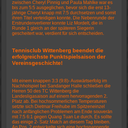
zwischen Cheryl Pinnig und Paula Mahlke war es
bis zum 5:5 ausgeglichen, bevor sich die erst 13-
jährige Cheryl knapp mit 7:5 durchsetzen und somit
ihren Titel verteidigen konnte. Die Nebenrunde der
Erstrundenverlierer konnte Liz Mordelt, die in
Runde 1 gleich an der späteren Siegerin
gescheitert war, verdient für sich entscheiden.
Tennisclub Wittenberg beendet die
erfolgreichste Punktspielsaison der
Vereinsgeschichte!
Mit einem knappen 3:3 (9:8)- Auswärtserfolg im
Nachholspiel bei Sandanger Halle schließen die
Herren 50 des TC Wittenberg die
Landesligasaison auf einem hervorragenden 2.
Platz ab. Bei hochsommerlichen Temperaturen
setzte sich Dietmar Freihube im Spitzeneinzel
nach anfänglichen Problemen am Ende souverän
mit 7:5 6:1 gegen Quang Tuan Le durch. Es sollte
das einige 2- Satz Match an diesem Tag bleiben.
An Pos. 2 entwickelte sich eine hochspannende