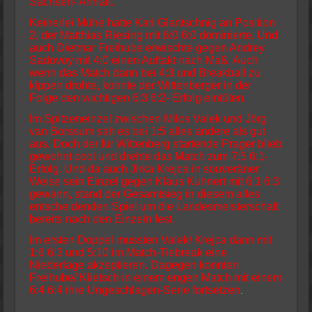
Sachsen- Anhalt.
Keinerlei Mühe hatte Karl Glantschnig an Position
2, der Matthias Riesing mit 6:0 6:0 dominierte. Und
auch Dietmar Freihube erwischte gegen Andrey
Sadovoy mit 4:0 einen Auftakt nach Maß. Auch
wenn das Match dann bei 4:3 und Breakball zu
kippen drohte, konnte der Wittenberger in der
Folge den wichtigen 6:3 6:2- Erfolg eintüten.
Im Spitzeneinzel zwischen Milos Valek und Jörg
van Borssum sah es bei 1:5 alles andere als gut
aus. Doch der für Wittenberg startende Prager blieb
gewohnt cool und drehte das Match zum 7:5 6:1-
Erfolg. Und da auch Jirka Krejca in souveräner
Weise sein Einzel gegen Klaus Kuhnert mit 6:1 6:3
gewann, stand der Gesamtsieg in diesem alles
entscheidenden Spiel um die Landesmeisterschaft
bereits nach den Einzeln fest.
Im ersten Doppel mussten Valek/ Krejca dann mit
1:6 6:3 und 5:10 im Match-Tiebreak eine
Niederlage akzeptieren. Dagegen konnten
Freihube/ Klietsch in einem engen Match mit einem
6:4 6:4 ihre Ungeschlagen-Serie fortsetzen
.