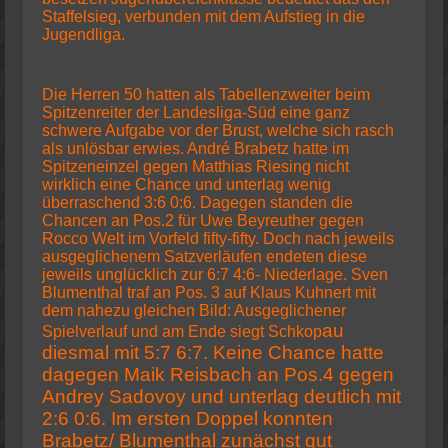
Staffelsieg, verbunden mit dem Aufstieg in die
Jugendliga.
Die Herren 50 hatten als Tabellenzweiter beim
Spitzenreiter der Landesliga-Süd eine ganz
schwere Aufgabe vor der Brust, welche sich rasch
als unlösbar erwies. André Brabetz hatte im
Spitzeneinzel gegen Matthias Riesing nicht
wirklich eine Chance und unterlag wenig
überraschend 3:6 0:6. Dagegen standen die
Chancen an Pos.2 für Uwe Beyreuther gegen
Rocco Welt im Vorfeld fifty-fifty. Doch nach jeweils
ausgeglichenem Satzverläufen endeten diese
jeweils unglücklich zur 6:7 4:6- Niederlage. Sven
Blumenthal traf an Pos. 3 auf Klaus Kuhnert mit
dem nahezu gleichen Bild: Ausgeglichener
au
Spielverlauf und am Ende siegt Schkop
diesmal mit 5:7 6:7. Keine Chance hatte
dagegen Maik Reisbach an Pos.4 gegen
Andrey Sadovoy und unterlag deutlich mit
2:6 0:6. Im ersten Doppel konnten
Brabetz/ Blumenthal zunächst gut