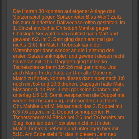
Die Herren 30 konnten auf eigener Anlage das
Spitzenspiel gegen Spitzenreiter Blau-Weiß Zeitz
bis zum allerletzten Ballwechsel offen gestalten. Im
1. Einzel erwischte Christoph Mahlke gegen
Christoph Seewald einen Auftakt nach Maß und
gewann 6:2. Im 2. Satz ging dann erst mal gar
nichts (1:6). Im Match-Tiebreak kann der
Wittenberger dann wieder an die Leistung des
ersten Satzes anknüpfen und gewinnt diesen recht
souverän mit 10:6. Dagegen ging für Heiko
Tschetschorke beim 1:6 2:6 mal gar nichts. Und
auch Mario Fricke hatte an Drei alle Mühe ins
Match zu finden, konnte dieses dann aber nach 1:6
noch mit 6:4 und 10:6 drehen. Dagegen hatte Maik
Masanneck an Pos. 4 mal gar keine Chance und
unterlag 1:6 1:6. Somit versprachen die Doppel mal
wieder Hochspannung, insbesondere nachdem
Chr. Mahlke und M. Masanneck das 2. Doppel mit
6:3 7:6 zogen. Im 1. Doppel schnupperten H.
Tschetschorke/ M.Fricke bei 2:6 und 7:6 bereits am
Sieg, konnten den Flow aber nicht mit in den
Match-Tiebreak nehmen und unterlagen hier mit
5:10. Am Ende steht für das in diesem Jahr neu