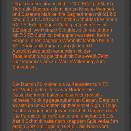
sogar darüber hinaus zum 12:10- Erfolg in Match-
Tiebreak. Dagegen dominierten Kristina Wambolt
und Susanne Mahlke ihre Gegnerinnen mit 6:1 6:0
bzw. 6:0 6:1. Und auch Bettina Schuldes lies einen
6:3 7:5- Erfolg folgen. Richtig eng wurde es im
1.Doppel, wo Heinze/ Schuldes sich hauchdünn
mit 7:6 7:5 durch zu behaupten wussten. Keine
Fragen ließen dagegen Wambolt/ Mahlke bei 6:0
6:2- Erfolg aufkommen zum glatten 6:0-
Auswärtssieg auch verbunden mit der
Tabellenführung gleichauf mit Blau-Weiß Zeitz.
Hier kommt es am 25. Mai in Wittenberg zum
Showdown.
Die Damen 50 reisten als Außenseiter zum TC
Rot-Weiß in den Dessauer Norden. Die
Gastgeberinnen hatten allesamt ein jeweils
höheres Ranking gegenüber den Gästen. Dennoch
wusste im umkämpften Spitzeneinzel Sigrun Teige
zu überzeugen und gewann 6:4 6:4. Dagegen hatte
Ute Pannicke keine Chance und unterlag 1:6 1:6.
Astrid Schmidt hatte nach knappem Spielverlauf im
ersten Satz am Ende mit 6:4 6:1 die Nase vorn.