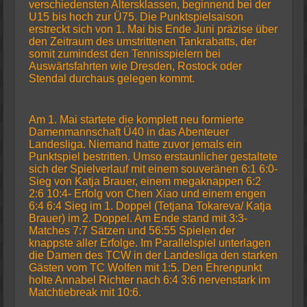
verschiedensten Altersklassen, beginnend bei der
U15 bis hoch zur Ü75. Die Punktspielsaison
erstreckt sich von 1. Mai bis Ende Juni präzise über
den Zeitraum des umstrittenen Tankrabatts, der
somit zumindest den Tennisspielern bei
Auswärtsfahrten wie Dresden, Rostock oder
Stendal durchaus gelegen kommt.
Am 1. Mai startete die komplett neu formierte
Damenmannschaft Ü40 in das Abenteuer
Landesliga. Niemand hatte zuvor jemals ein
Punktspiel bestritten. Umso erstaunlicher gestaltete
sich der Spielverlauf mit einem souveränen 6:1 6:0-
Sieg von Katja Brauer, einem megaknappen 6:2
2:6 10:4- Erfolg von Chen Xiao und einem engen
6:4 6:4 Sieg im 1. Doppel (Tetjana Tokareva/ Katja
Brauer) im 2. Doppel. Am Ende stand mit 3:3-
Matches 7:7 Sätzen und 56:55 Spielen der
knappste aller Erfolge. Im Parallelspiel unterlagen
die Damen des TCW in der Landesliga den starken
Gästen vom TC Wolfen mit 1:5. Den Ehrenpunkt
holte Annabel Richter nach 6:4 3:6 nervenstark im
Matchtiebreak mit 10:6.