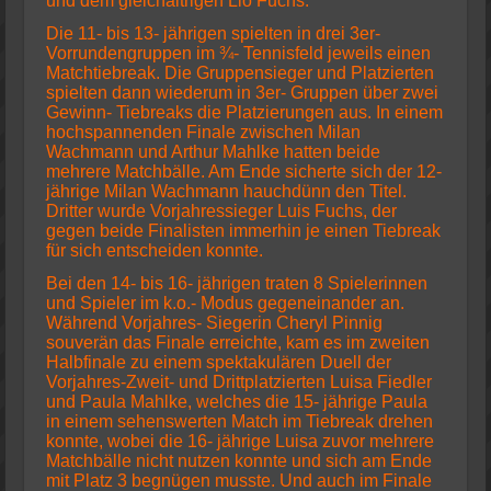
und dem gleichaltrigen Lio Fuchs.
Die 11- bis 13- jährigen spielten in drei 3er-
Vorrundengruppen im ¾- Tennisfeld jeweils einen
Matchtiebreak. Die Gruppensieger und Platzierten
spielten dann wiederum in 3er- Gruppen über zwei
Gewinn- Tiebreaks die Platzierungen aus. In einem
hochspannenden Finale zwischen Milan
Wachmann und Arthur Mahlke hatten beide
mehrere Matchbälle. Am Ende sicherte sich der 12-
jährige Milan Wachmann hauchdünn den Titel.
Dritter wurde Vorjahressieger Luis Fuchs, der
gegen beide Finalisten immerhin je einen Tiebreak
für sich entscheiden konnte.
Bei den 14- bis 16- jährigen traten 8 Spielerinnen
und Spieler im k.o.- Modus gegeneinander an.
Während Vorjahres- Siegerin Cheryl Pinnig
souverän das Finale erreichte, kam es im zweiten
Halbfinale zu einem spektakulären Duell der
Vorjahres-Zweit- und Drittplatzierten Luisa Fiedler
und Paula Mahlke, welches die 15- jährige Paula
in einem sehenswerten Match im Tiebreak drehen
konnte, wobei die 16- jährige Luisa zuvor mehrere
Matchbälle nicht nutzen konnte und sich am Ende
mit Platz 3 begnügen musste. Und auch im Finale