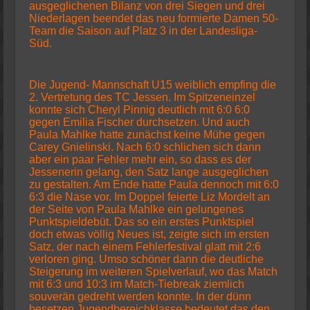
ausgeglichenen Bilanz von drei Siegen und drei
Niederlagen beendet das neu formierte Damen 50-
Team die Saison auf Platz 3 in der Landesliga-
Süd.
Die Jugend- Mannschaft U15 weiblich empfing die
2. Vertretung des TC Jessen. Im Spitzeneinzel
konnte sich Cheryl Pinnig deutlich mit 6:0 6:0
gegen Emilia Fischer durchsetzen. Und auch
Paula Mahlke hatte zunächst keine Mühe gegen
Carey Gnielinski. Nach 6:0 schlichen sich dann
aber ein paar Fehler mehr ein, so dass es der
Jessenerin gelang, den Satz lange ausgeglichen
zu gestalten. Am Ende hatte Paula dennoch mit 6:0
6:3 die Nase vor. Im Doppel feierte Liz Mordelt an
der Seite von Paula Mahlke ein gelungenes
Punktspieldebüt. Das so ein erstes Punktspiel
doch etwas völlig Neues ist, zeigte sich im ersten
Satz, der nach einem Fehlerfestival glatt mit 2:6
verloren ging. Umso schöner dann die deutliche
Steigerung im weiteren Spielverlauf, wo das Match
mit 6:3 und 10:3 im Match-Tiebreak ziemlich
souverän gedreht werden konnte. In der dünn
besetzen Jugendbereichklasse bedeutet das den